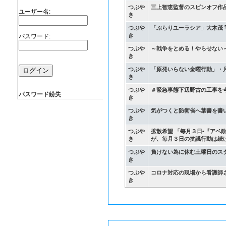
つぶや
三上智恵監督のスピンオフ作
ユーザー名:
き
つぶや
「ぶらりユーラシア」大木茂 
き
パスワード:
つぶや
～戦争をとめる！やらせない～
き
つぶや
「原発いらない金曜行動」・
き
つぶや
＃緊急事態下辺野古の工事を
パスワード紛失
き
つぶや
気がつくと防衛省へ葉書を書いて
き
つぶや
拡散希望 「毎月３日•『アベ
き
が、毎月３日の抗議行動は続
つぶや
き
つぶや
コロナ対応の現場から看護師
き