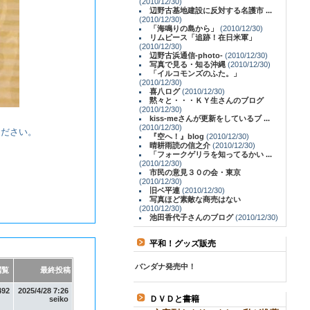
(2010/12/30)
辺野古基地建設に反対する名護市 ...
(2010/12/30)
「海鳴りの島から」
(2010/12/30)
リムピース「追跡！在日米軍」
(2010/12/30)
辺野古浜通信-photo-
(2010/12/30)
写真で見る・知る沖縄
(2010/12/30)
「イルコモンズのふた。」
(2010/12/30)
喜八ログ
(2010/12/30)
黙々と・・・ＫＹ生さんのブログ
(2010/12/30)
kiss-meさんが更新をしているブ ...
(2010/12/30)
ください。
『空へ！』blog
(2010/12/30)
晴耕雨読の信之介
(2010/12/30)
「フォークゲリラを知ってるかい ...
(2010/12/30)
市民の意見３０の会・東京
(2010/12/30)
旧ベ平連
(2010/12/30)
写真ほど素敵な商売はない
(2010/12/30)
池田香代子さんのブログ
(2010/12/30)
平和！グッズ販売
バンダナ発売中！
閲覧
最終投稿
492
2025/4/28 7:26
ＤＶＤと書籍
seiko