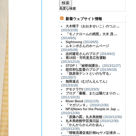
高度な検索
新着ウェブサイト情報
大木晴子（おおきせいこ）のつぶ ...
(2015/2/28)
「モノクロームの残照」大木 茂 ...
(2014/6/5)
Sightsong
(2014/6/5)
ムキンポさんのホームページ
(2014/5/28)
志村建世さんのブログ
(2014/4/2)
第18回・市民意見広告運動
(2013/12/10)
STOP！「秘密保護法」
(2013/11/27)
想田和弘監督のブログ
(2013/6/18)
「脱原発テントといのち守る」
(2013/5/7)
無限遠点（むげんえんてん）
(2013/3/18)
デモクラTV
(2013/3/3)
ブログ「薔薇、または陽だまりの ...
(2011/10/15)
River Bend
(2011/1/5)
「マガジン９」
(2010/12/30)
NPJ(News for the People in Jap ...
(2010/12/30)
「原爆の図」丸木美術館
(2010/12/30)
丸木美術館学芸員日誌
(2010/12/30)
「かんからかんのかあん」
(2010/12/30)
「情報流通促進計画byヤメ記者弁 ...