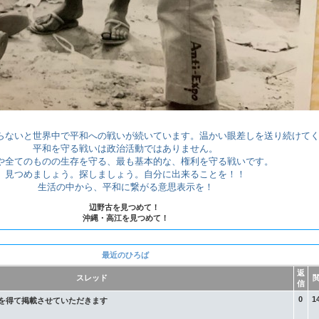
らないと世界中で平和への戦いが続いています。温かい眼差しを送り続けて
平和を守る戦いは政治活動ではありません。
や全てのものの生存を守る、最も基本的な、権利を守る戦いです。
見つめましょう。探しましょう。自分に出来ることを！！
生活の中から、平和に繋がる意思表示を！
辺野古を見つめて！
沖縄・高江を見つめて！
最近のひろば
返
スレッド
信
0
1
へ ] 三上智恵 ⭐️許可を得て掲載させていただきます