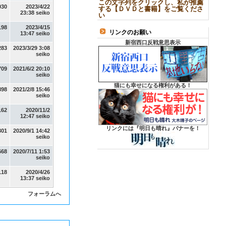
この文字列をクリックし、私が推薦
030
2023/4/22
する【ＤＶＤと書籍】をご覧くださ
23:38 seiko
い
198
2023/4/15
リンクのお願い
13:47 seiko
新宿西口反戦意思表示
283
2023/3/29 3:08
seiko
709
2021/6/2 20:10
seiko
猫にも幸せになる権利がある！
898
2021/2/8 15:46
seiko
162
2020/11/2
12:47 seiko
リンクには『明日も晴れ』バナーを！
301
2020/9/1 14:42
seiko
668
2020/7/11 1:53
seiko
118
2020/4/26
13:37 seiko
フォーラムへ