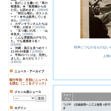
私のことを書いた「草の
根通信」★「菊屋橋から出
た日」も読めます。
(18918)
「明日も晴れ」ポストカ
ード！★今は販売していま
せん。
(16632)
カザンキランさんたちは
「平和」が好き！
(16240)
「五つ違いの兄・・・山
本良夫」
(15692)
こんな雰囲気のデモでし
た。でも逮捕者３名！
(15264)
戦争につながるものはい
沖縄・高江を見つめて！
12-09-04更新！
(13092)
平和のバッジは、完売し
人間
ました。ありがとう！！
(13023)
ニュース・アーカイブ
発行年別・月別にニュース
を読む（ここをクリック）
ジャンル別ニュース
フォー
ラム
つぶや
[石破総理
ログイン
き