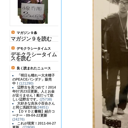
マガジン９条
マガジン９を読む
デモクラシータイムス
デモクラシータイム
スを読む
良く読まれたニュース
「明日も晴れー大木晴子
のPEACEバンダナ」販売
中！
(121290)
辺野古を見つめて！2014
年07月23日更新。人とお金
が足りません！船だって欲
しい辺野古です。
(25738)
大好きな吉永小百合さん
と同じ洗顔方法
(24851)
【ＤＶＤと書籍】紹介コ
ーナー・09-04-22更新
(24276)
これが現実！2011-04-27
更新
(22808)