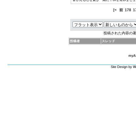
[<
前
178
1
投稿された内容の
投稿者
スレッド
myAl
Site Design by
W