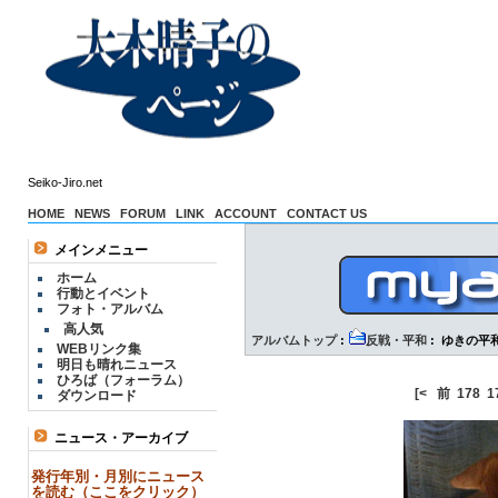
Seiko-Jiro.net
HOME
NEWS
FORUM
LINK
ACCOUNT
CONTACT US
メインメニュー
ホーム
行動とイベント
フォト・アルバム
高人気
アルバムトップ
:
反戦・平和
: ゆきの平
WEBリンク集
明日も晴れニュース
ひろば（フォーラム）
[<
前
178
1
ダウンロード
ニュース・アーカイブ
発行年別・月別にニュース
を読む（ここをクリック）