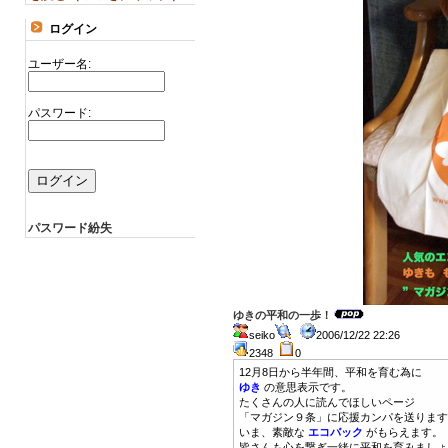
ログイン
ユーザー名:
パスワード:
パスワード紛失
ゆきの平和の一歩！
seiko
2006/12/22 22:26
2348
0
12月8日から半年間、平和を育む為に
ゆき
の意思表示です。
たくさんの人に読んでほしいページ
「マガジン９条」に応援カンパを送ります
いま、素敵な
エコバック
がもらえます。
皆さんも心を繋ぎ一緒に平和を育みましょ